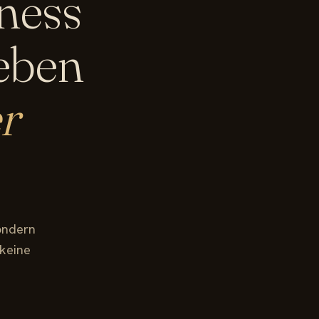
ness
Leben
r
Sondern
 keine