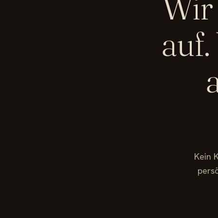
Wir
auf.
Kein K
persö